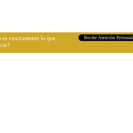
 es exactamente lo que
Recibe Atención Personal
cas?
©2022 FLORISTERÍA EL CORAZÓN DE LA ROSA
DISEÑO POR DIAYTECH