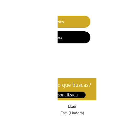
Precio
₡28 000,00
Agregar al carrito
Comprar ahora
¿No es exactamente lo que buscas?
Recibe Atención Personalizada
WhatsApp
Eats (Lindora)
©2022 FLORISTERÍA EL CORAZÓN DE LA ROSA