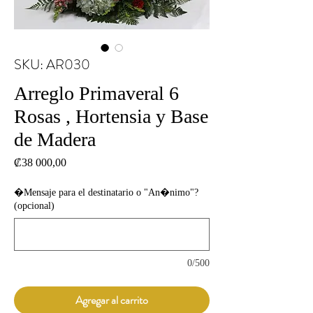
SKU: AR030
Arreglo Primaveral 6
Rosas , Hortensia y Base
de Madera
Precio
₡38 000,00
�Mensaje para el destinatario o "An�nimo"?
(opcional)
0/500
Agregar al carrito